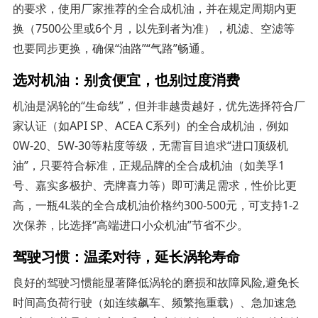
的要求，使用厂家推荐的全合成机油，并在规定周期内更
换（7500公里或6个月，以先到者为准），机滤、空滤等
也要同步更换，确保“油路”“气路”畅通。
选对机油：别贪便宜，也别过度消费
机油是涡轮的“生命线”，但并非越贵越好，优先选择符合厂
家认证（如API SP、ACEA C系列）的全合成机油，例如
0W-20、5W-30等粘度等级，无需盲目追求“进口顶级机
油”，只要符合标准，正规品牌的全合成机油（如美孚1
号、嘉实多极护、壳牌喜力等）即可满足需求，性价比更
高，一瓶4L装的全合成机油价格约300-500元，可支持1-2
次保养，比选择“高端进口小众机油”节省不少。
驾驶习惯：温柔对待，延长涡轮寿命
良好的驾驶习惯能显著降低涡轮的磨损和故障风险,避免长
时间高负荷行驶（如连续飙车、频繁拖重载）、急加速急