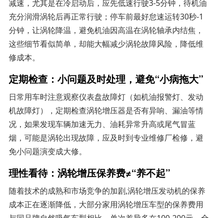
减速，尤其是在冷启动后，应先低速行驶3-5分钟，待机油
充分润滑涡轮后再正常行驶；停车前最好怠速运转30秒-1
分钟，让涡轮降温，避免机油因高温在涡轮轴承内结焦，
这些细节看似简单，却能大幅减少涡轮故障风险，降低维
修成本。
定期检查：小问题及时处理，避免“小病拖大”
日常用车时注意观察仪表盘故障灯（如机油报警灯、发动
机故障灯），定期检查涡轮增压器是否有异响、漏油等情
况，如果发现车辆加速无力、油耗异常升高或尾气冒蓝
烟，可能是涡轮出现故障，应及时到专业维修厂检修，避
免小问题演变成大修。
理性看待：涡轮增压保养费≠“养不起”
随着技术的成熟和市场竞争的加剧,涡轮增压发动机的保养
成本正在逐渐降低，大部分家用涡轮增压车型的保养费用
与同品牌自然吸气车型相比，单次差异多在100-200元，全