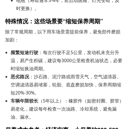
电瓶（寿命通常3-4年，若启动困难、灯光变暗，及
时更换）。
特殊情况：这些场景要“缩短保养周期”
除了常规周期，以下用车场景需提前保养，避免部件磨损
加剧：
频繁短途行驶
：每次行驶不足5公里，发动机未充分升
温，易产生积碳，建议每3000公里检查机油状态，必要
时缩短换油周期。
恶劣路况
：沙石路、泥泞路或雨雪天气，空气滤清器、
空调滤清器易堵塞，轮胎、底盘磨损加快，保养周期缩
短20%-30%。
车辆年限较长
（5年以上）：橡胶件（如密封圈、胶管）
易老化，建议每年检查一次油路、冷却系统，避免漏
油、漏水。