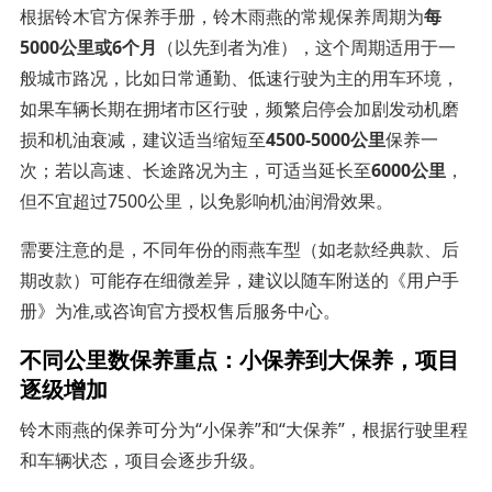
根据铃木官方保养手册，铃木雨燕的常规保养周期为
每
5000公里或6个月
（以先到者为准），这个周期适用于一
般城市路况，比如日常通勤、低速行驶为主的用车环境，
如果车辆长期在拥堵市区行驶，频繁启停会加剧发动机磨
损和机油衰减，建议适当缩短至
4500-5000公里
保养一
次；若以高速、长途路况为主，可适当延长至
6000公里
，
但不宜超过7500公里，以免影响机油润滑效果。
需要注意的是，不同年份的雨燕车型（如老款经典款、后
期改款）可能存在细微差异，建议以随车附送的《用户手
册》为准,或咨询官方授权售后服务中心。
不同公里数保养重点：小保养到大保养，项目
逐级增加
铃木雨燕的保养可分为“小保养”和“大保养”，根据行驶里程
和车辆状态，项目会逐步升级。