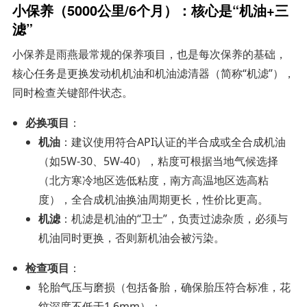
小保养（5000公里/6个月）：核心是“机油+三
滤”
小保养是雨燕最常规的保养项目，也是每次保养的基础，
核心任务是更换发动机机油和机油滤清器（简称“机滤”），
同时检查关键部件状态。
必换项目
：
机油
：建议使用符合API认证的半合成或全合成机油
（如5W-30、5W-40），粘度可根据当地气候选择
（北方寒冷地区选低粘度，南方高温地区选高粘
度），全合成机油换油周期更长，性价比更高。
机滤
：机滤是机油的“卫士”，负责过滤杂质，必须与
机油同时更换，否则新机油会被污染。
检查项目
：
轮胎气压与磨损（包括备胎，确保胎压符合标准，花
纹深度不低于1.6mm）；